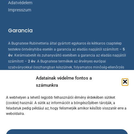
Adatvédelem
Impresszum
Garancia
A Bugnatese Rubinetteria által gyártott egykaros és kétkaros csaptelep
5
testekre öntvényhiba esetén a garancia az eladás napjától számított –
év
. Kerámiabetét és zuhanyváltó esetében a garancia az eladás napjától
2 év
számított –
. A Bugnatese termékek az érvényes európai
szabványokkal összhangban készülnek, folyamatos minőség-ellenőrzés
mellett.
Adatainak védelme fontos a
számunkra
A webhelyen a lehető legjobb felhasználói élmény érdekében sütiket
(cookie) használ. A sütik az információt a böngészőjében tárolják, a
feladatuk pedig például az, hogy felismerjék amikor később visszatér erre a
weboldalra.
© 2023 Bugnatese Hungary Kft.
– bugnatese.hu
/ Készítette a
Rowww