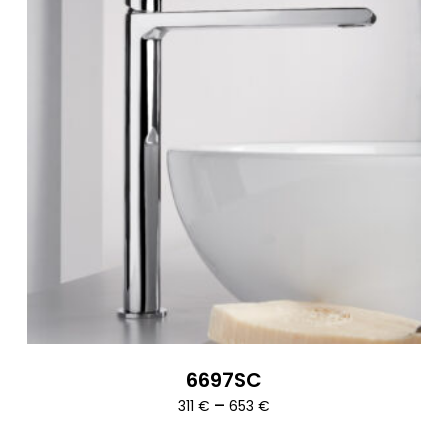
6697SC
Ártartomány:
–
311
€
653
€
311 €
-