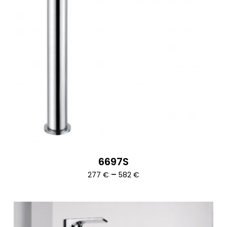
6697S
Ártartomány:
–
277
€
582
€
277 €
-
582 €