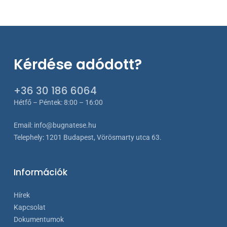
653 €
Kérdése adódott?
+36 30 186 6064
Hétfő – Péntek: 8:00 – 16:00
Email:
info@bugnatese.hu
Telephely
:
1201 Budapest, Vörösmarty utca 63.
Információk
Hírek
Kapcsolat
Dokumentumok