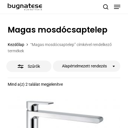
Menu
Skip
to
Close
search
main
Filters
content
Magas mosdócsaptelep
Kezdőlap
“Magas mosdócsaptelep” címkével rendelkező
termékek
Alapértelmezett rendezés
Szűrők
Mind a(z) 2 találat megjelenítve