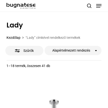
Menu
Skip
to
Close
search
main
Filters
content
Lady
Kezdőlap
“Lady” címkével rendelkező termékek
Alapértelmezett rendezés
Szűrők
1–18 termék, összesen 41 db