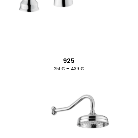
925
Ártartomány:
–
251
€
439
€
251 €
-
439 €