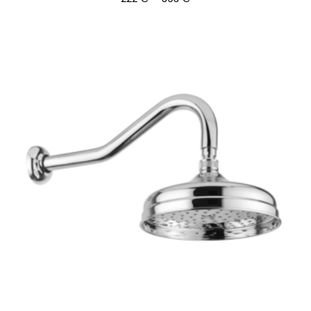
222 €
-
393 €