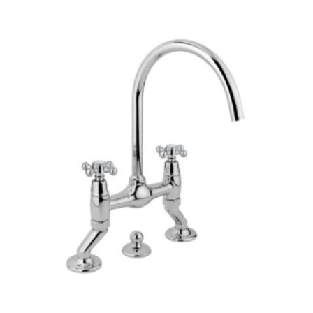
-
422 €