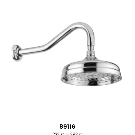
89116
Ártartomány:
–
222
€
393
€