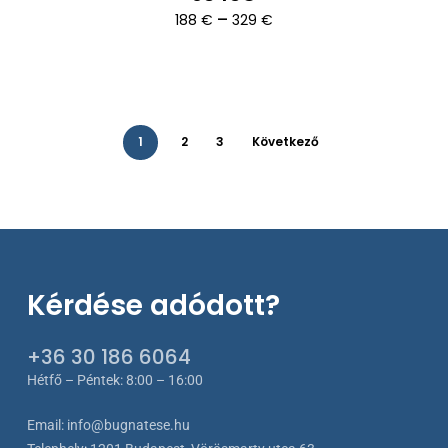
Ártartomány:
–
188
€
329
€
188 €
-
329 €
1
2
3
Következő
Kérdése adódott?
+36 30 186 6064
Hétfő – Péntek: 8:00 – 16:00
Email:
info@bugnatese.hu