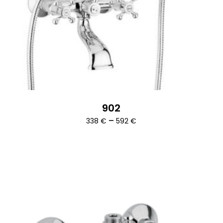
902
Ártartomány:
–
338
€
592
€
338 €
-
592 €