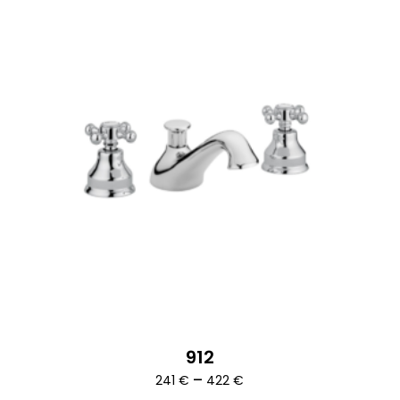
912
Ártartomány:
–
241
€
422
€
241 €