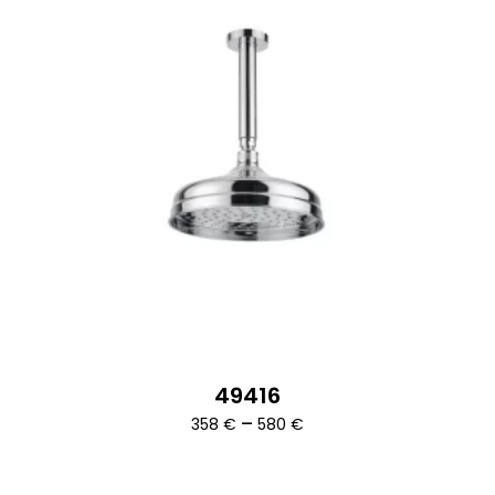
49416
Ártartomány:
–
358
€
580
€
358 €
-
580 €