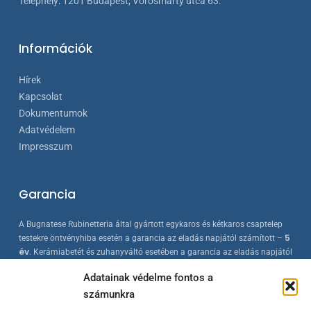
Telephely
:
1201 Budapest, Vörösmarty utca 63.
Információk
Hírek
Kapcsolat
Dokumentumok
Adatvédelem
Impresszum
Garancia
A Bugnatese Rubinetteria által gyártott egykaros és kétkaros csaptelep
5
testekre öntvényhiba esetén a garancia az eladás napjától számított –
év
. Kerámiabetét és zuhanyváltó esetében a garancia az eladás napjától
2 év
számított –
. A Bugnatese termékek az érvényes európai
Adatainak védelme fontos a
szabványokkal összhangban készülnek, folyamatos minőség-ellenőrzés
számunkra
mellett.