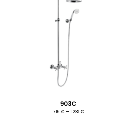
903C
Ártartomány:
–
716
€
1 281
€
716 €
-
1
281 €