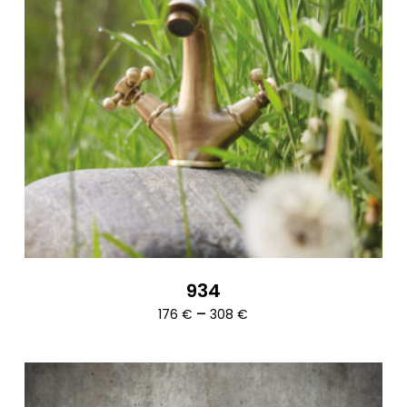
934
Ártartomány:
–
176
€
308
€
176 €
-
308 €