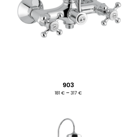
903
Ártartomány:
–
181
€
317
€
181 €
-
317 €