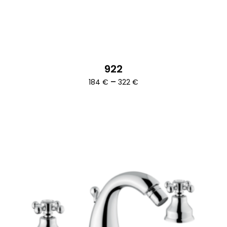
922
Ártartomány:
–
184
€
322
€
184 €
-
322 €