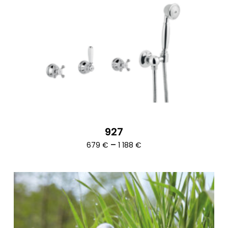
927
Ártartomány:
–
679
€
1 188
€
679 €
-
1
188 €