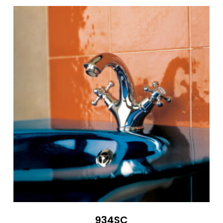
270 €
934SC