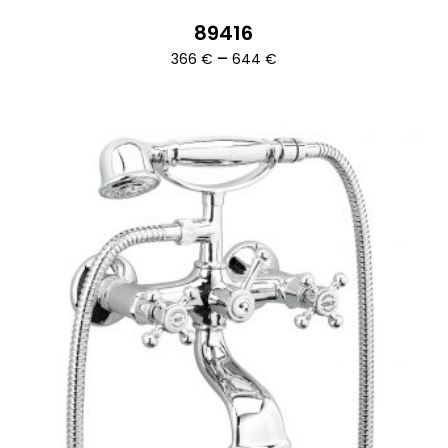
89416
Ártartomány:
–
366
€
644
€
366 €
-
644 €