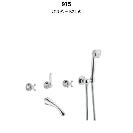
915
Ártartomány:
–
298
€
522
€
298 €
-
522 €