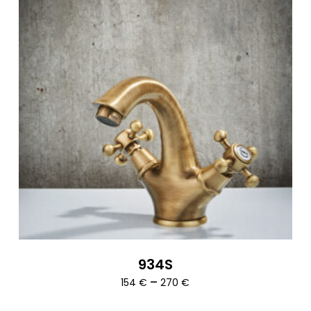
934S
Ártartomány:
–
154
€
270
€
154 €
-