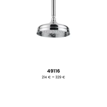
49116
Ártartomány:
–
214
€
329
€
214 €
-
329 €