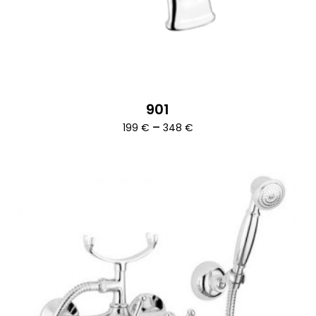
901
Ártartomány:
–
199
€
348
€
199 €
-
348 €