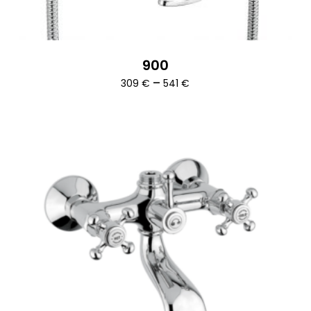
900
Ártartomány:
–
309
€
541
€
309 €
-
541 €