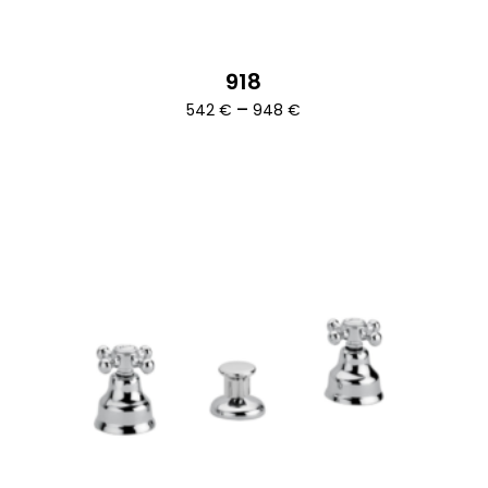
918
Ártartomány:
–
542
€
948
€
542 €
-
948 €