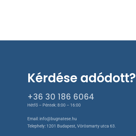
termékol
választh
ki
Kérdése adódott?
+36 30 186 6064
Hétfő – Péntek: 8:00 – 16:00
Email:
info@bugnatese.hu
Telephely
:
1201 Budapest, Vörösmarty utca 63.