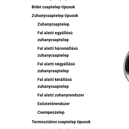
termékne
Bidet csaptelep típusok
több
Zuhanycsaptelep típusok
variációj
Zuhanycsaptelep
van.
Fal alatti egyállású
A
zuhanycsaptelep
változat
a
Fal alatti háromállású
termékol
zuhanycsaptelep
választh
Fal alatti négyállású
ki
zuhanycsaptelep
Fal alatti kétállású
zuhanycsaptelep
Fal alatti zuhanyrendszer
Esőztetőrendszer
Ennek
Csempeszelep
a
termékne
Termosztátos csaptelep típusok
több