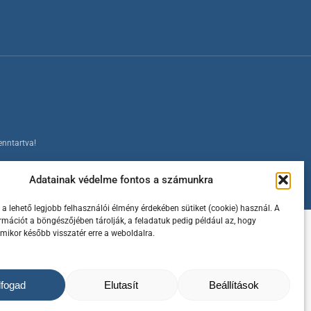
enntartva!
Adatainak védelme fontos a számunkra
a lehető legjobb felhasználói élmény érdekében sütiket (cookie) használ. A
ormációt a böngészőjében tárolják, a feladatuk pedig például az, hogy
amikor később visszatér erre a weboldalra.
lfogad
Elutasít
Beállítások