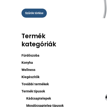
Ennek
Szűrök törlése
a
termékne
több
variációj
Termék
van.
kategóriák
A
változat
a
Fürdőszoba
termékol
Konyha
választh
Wellness
ki
Kiegészítők
További termékek
Termék típusok
Kádcsaptelepek
Ennek
Mosdócsaptelep típusok
a