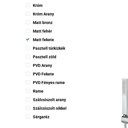
Króm
Króm Arany
Matt bronz
Ennek
Matt fehér
a
termékne
Matt fekete
több
Pasztell türkizkék
variációj
Pasztell zöld
van.
PVD Arany
A
változat
PVD Fekete
a
PVD Fényes rame
termékol
Rame
választh
Szálcsiszolt arany
ki
Szálcsiszolt nikkel
Sárgaréz