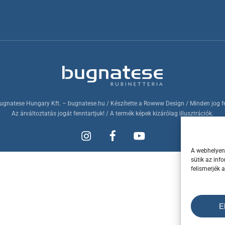
ugnatese Hungary Kft.
– bugnatese.hu
/ Készítette a
Rowww Design
/ Minden jog f
Az árváltoztatás jogát fenntartjuk! / A termék képek kizárólag illusztrációk.
A webhelyen 
sütik az inf
felismerjék 
E