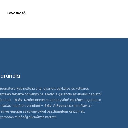
termékoldalon
Következő
választhatók
ki
arancia
Bugnatese Rubinetteria által gyártott egykaros és kétkaros
aptelep testekre öntvényhiba esetén a garancia az eladás napjától
5 év
ámított –
. Kerámiabetét és zuhanyváltó esetében a garancia
2 év
 eladás napjától számított –
. A Bugnatese termékek az
vényes európai szabványokkal összhangban készülnek,
lyamatos minőség-ellenőrzés mellett.