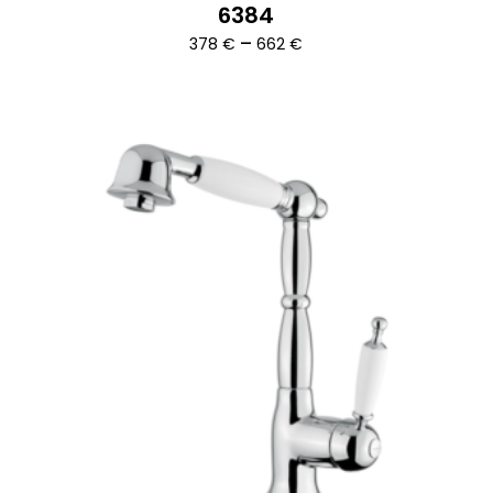
6384
Ártartomány:
–
378
€
662
€
378 €
-
662 €