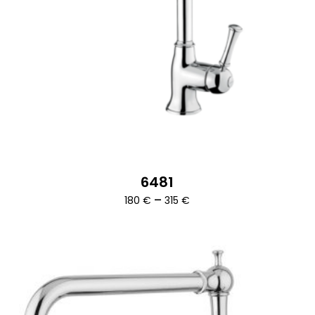
6481
Ártartomány:
–
180
€
315
€
180 €
-
315 €