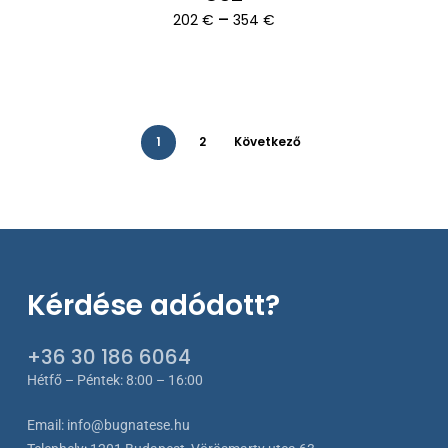
Ártartomány:
–
202
€
354
€
202 €
-
354 €
1
2
Következő
Kérdése adódott?
+36 30 186 6064
Hétfő – Péntek: 8:00 – 16:00
Email:
info@bugnatese.hu