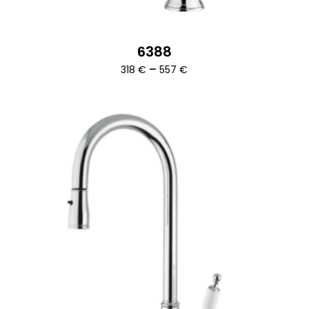
6388
Ártartomány:
–
318
€
557
€
318 €
-
557 €