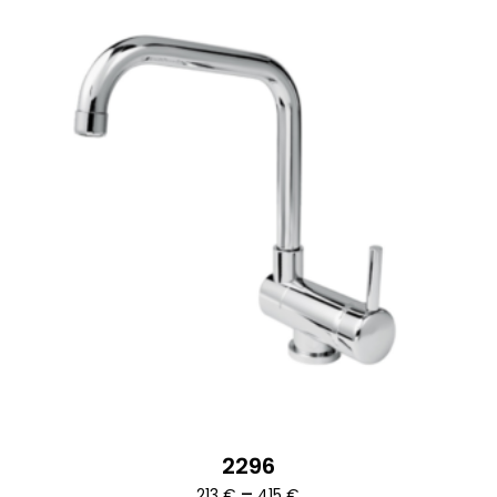
2296
Ártartomány:
–
213
€
415
€