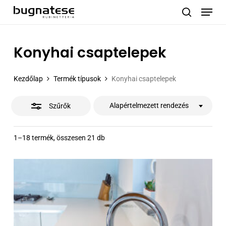
Menu
Skip
to
Close
search
main
Filters
content
Konyhai csaptelepek
Kezdőlap
Termék típusok
Konyhai csaptelepek
Alapértelmezett rendezés
Szűrők
1–18 termék, összesen 21 db