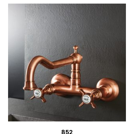
357 €
852