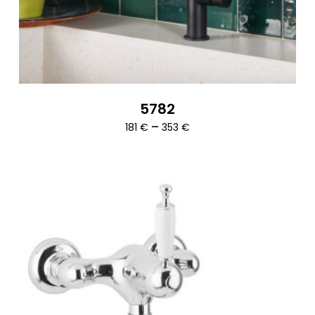
5782
Ártartomány:
–
181
€
353
€
181 €
-
353 €