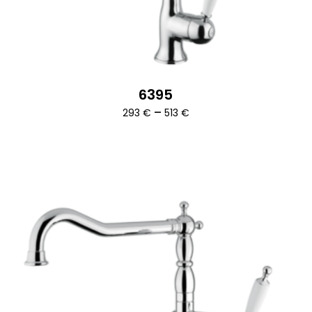
6395
Ártartomány:
–
293
€
513
€
293 €
-
513 €