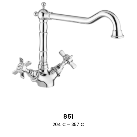
851
Ártartomány:
–
204
€
357
€
204 €
-