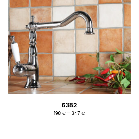
6382
Ártartomány:
–
198
€
347
€
198 €
-
347 €