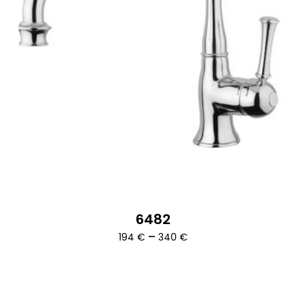
6482
Ártartomány:
–
194
€
340
€
194 €
-
340 €