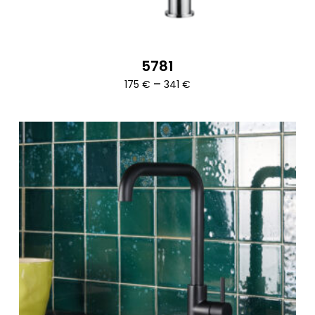
5781
Ártartomány:
–
175
€
341
€
175 €
-
341 €