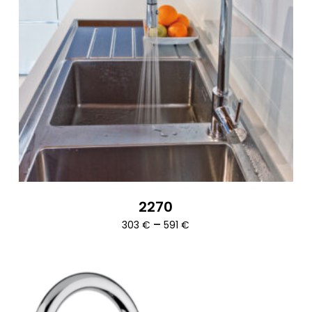
2270
Ártartomány:
–
303
€
591
€
303 €
-
591 €