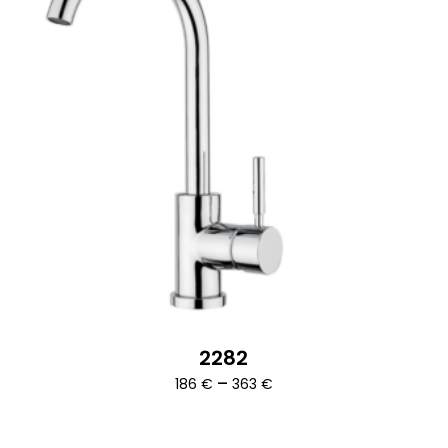
2282
Ártartomány:
–
186
€
363
€
186 €
-
363 €