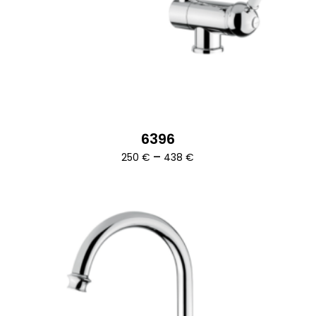
6396
Ártartomány:
–
250
€
438
€
250 €
-
438 €