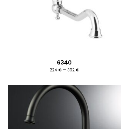
6340
Ártartomány:
–
224
€
392
€
224 €
-
392 €