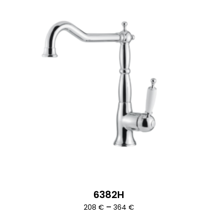
6382H
Ártartomány:
–
208
€
364
€
208 €