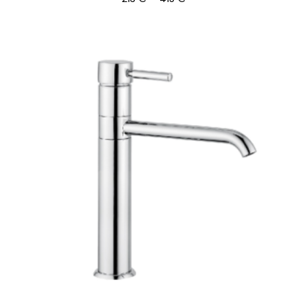
213 €
-
415 €