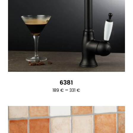
6381
Ártartomány:
–
189
€
331
€
189 €
-
331 €