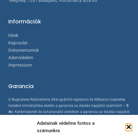
Telephely
:
1201 Budapest, Vörösmarty utca 63.
Információk
Hírek
Kapcsolat
Dokumentumok
Adatvédelem
Impresszum
Garancia
A Bugnatese Rubinetteria által gyártott egykaros és kétkaros csaptelep
5
testekre öntvényhiba esetén a garancia az eladás napjától számított –
év
. Kerámiabetét és zuhanyváltó esetében a garancia az eladás napjától
2 év
számított –
. A Bugnatese termékek az érvényes európai
Adatainak védelme fontos a
szabványokkal összhangban készülnek, folyamatos minőség-ellenőrzés
számunkra
mellett.