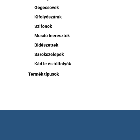
Gégecsövek
Kifolyószárak
Szifonok
Mosdó leeresztők
Bidészettek
Sarokszelepek
Kád le és túlfolyók
Termék típusok