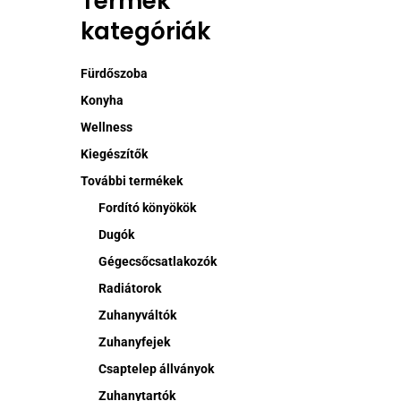
Termék
kategóriák
Ennek
a
termékne
Fürdőszoba
több
Konyha
variációj
Wellness
van.
Kiegészítők
A
változat
További termékek
a
Fordító könyökök
termékol
Dugók
választh
Gégecsőcsatlakozók
ki
Radiátorok
Zuhanyváltók
Zuhanyfejek
Csaptelep állványok
Zuhanytartók