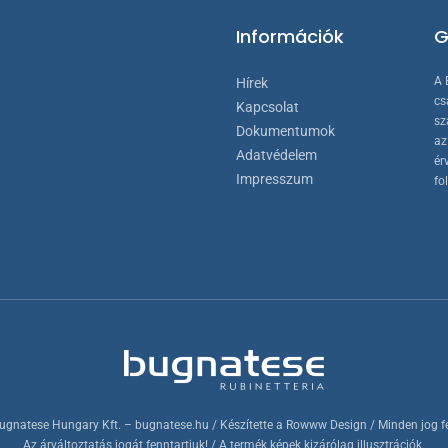
Információk
G
A 
Hírek
cs
Kapcsolat
sz
Dokumentumok
az
Adatvédelem
ér
Impresszum
fo
ugnatese Hungary Kft.
– bugnatese.hu
/ Készítette a
Rowww Design
/ Minden jog f
Az árváltoztatás jogát fenntartjuk! / A termék képek kizárólag illusztrációk.