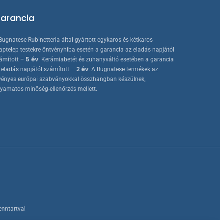
arancia
Bugnatese Rubinetteria által gyártott egykaros és kétkaros
aptelep testekre öntvényhiba esetén a garancia az eladás napjától
5 év
ámított –
. Kerámiabetét és zuhanyváltó esetében a garancia
2 év
 eladás napjától számított –
. A Bugnatese termékek az
vényes európai szabványokkal összhangban készülnek,
lyamatos minőség-ellenőrzés mellett.
enntartva!