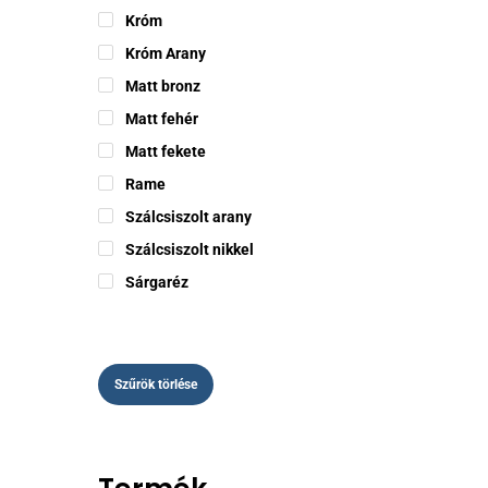
Króm
Króm Arany
Matt bronz
Ennek
Matt fehér
a
termékne
Matt fekete
több
Rame
variációj
Szálcsiszolt arany
van.
Szálcsiszolt nikkel
A
változat
Sárgaréz
a
termékol
választh
ki
Szűrök törlése